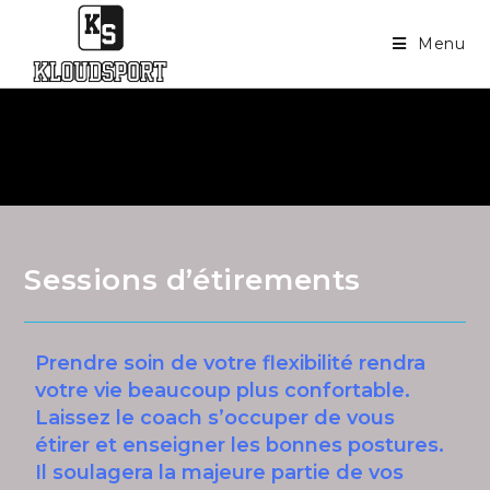
Menu
Sessions d’étirements
Prendre soin de votre flexibilité rendra
votre vie beaucoup plus confortable.
Laissez le coach s’occuper de vous
étirer et enseigner les bonnes postures.
Il soulagera la majeure partie de vos